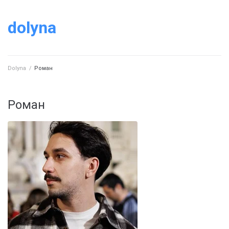
dolyna
Dolyna
/
Роман
Роман